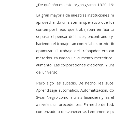
¿De qué año es este organigrama; 1920, 1
La gran mayoría de nuestras instituciones má
aprovechando un sistema operativo que fu
contemporáneos que trabajaban en fábricas
separar el pensar del hacer, encontrando y
haciendo el trabajo tan controlable, predecib
optimizar. El trabajo del trabajador era c
métodos causaron un aumento meteórico en 
aumentó. Las corporaciones crecieron. Y una
del universo.
Pero algo les sucedió. De hecho, les suced
Aprendizaje automático. Automatización. C
Swan Negro como la crisis financiera y las 
a niveles sin precedentes. En medio de tod
comenzado a desvanecerse. Lentamente pero