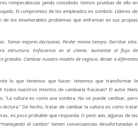
ores rompecabezas jamás concebido. Vemos pruebas de ello en
 bajado. El compromiso de los empleados es sombrío. Líderes de
lan de los innumerables problemas que enfrentan en sus propias
r. Tomar mejores decisiones. Perder menos tiempo. Derribar silos.
tra estructura. Enfocarnos en el cliente. Aumentar el flujo de
ce grandes. Cambiar nuestro modelo de negocio. Atraer a diferentes
mente lo que tenemos que hacer: tenemos que transformar
la
é todos nuestros intentos de cambiarla fracasan? El autor Niels
cto. “La cultura es como una sombra. No se puede cambiar, pero
o-lectura.” De hecho, tratar de cambiar la cultura es como tratar
uieras, es poco probable que responda. O peor aún, algunas de las
manejando el cambio” tienen consecuencias desafortunadas e